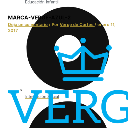
Educación Infantil
MARCA-VERGE-AZUL-2
Deja un comentario
/ Por
Verge de Cortes
/
enero 11,
2017
Integración Social