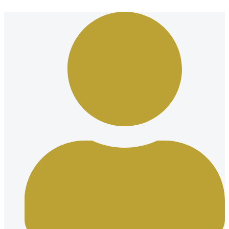
Ir
al
contenido