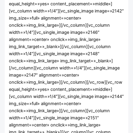
equal_height=»yes» content_placement=»middle»]
Higiene Bucodental
[vc_column width=»1/4″][vc_single_image image=»2142″
FP DISTANCIA
img_size=»full» alignment=»center»
onclick=»img_link_large»][/vc_column][vc_column
width=»1/4″][vc_single_image image=»2146″
alignment=»center» onclick=»img_link_large»
img_link_target=»_blank»][/vc_column][vc_column
width=»1/4″][vc_single_image image=»2148″
onclick=»img_link_large» img_link_target=»_blank»]
[/vc_column][vc_column width=»1/4″][vc_single_image
image=»2147″ alignment=»center»
onclick=»img_link_large»][/vc_column][/vc_row][vc_row
equal_height=»yes» content_placement=»middle»]
[vc_column width=»1/4″][vc_single_image image=»2144″
img_size=»full» alignment=»center»
onclick=»img_link_large»][/vc_column][vc_column
width=»1/4″][vc_single_image image=»2151″
alignment=»center» onclick=»img_link_large»
img_link_target=»_blank»][/vc_column][vc_column