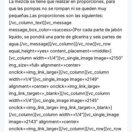
La mezcla se tiene que realizar en proporciones, para
que las pompas no se rompan ni se queden muy
pequeñas.Las proporciones son las siguientes:
[/vc_column_text][vc_message
message_box_color=»success»]Por cada parte de jabón
liquido, se pondrá una parte de glicerina y seis partes de
agua.[/vc_message][/vc_column][/vc_row][vc_row
equal_height=»yes» content_placement=»middle»]
[vc_column width=»1/4″][vc_single_image image=»2150″
img_size=»full» alignment=»center»
onclick=»img_link_large»][/vc_column][vc_column
width=»1/4″][vc_single_image image=»2149″
alignment=»center» onclick=»img_link_large»
img_link_target=»_blank»][/vc_column][vc_column
width=»1/4″][vc_single_image image=»2145″
onclick=»img_link_large» img_link_target=»_blank»]
[/vc_column][vc_column width=»1/4″][vc_single_image
image=»2143″ alignment=»center»
onclick=»img_link_large»][/vc_column][/vc_row][vc_row