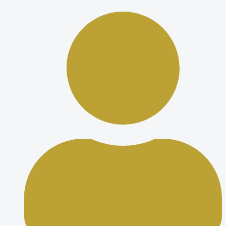
Ir
al
contenido