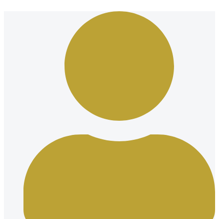
Ir
al
contenido