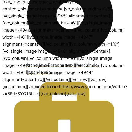
[/vc_row][vc_row equal_height=»yes»
content_placement=»middle»][vc_column width=»1/6″]
[vc_single_image image=»4945″ alignment=»center»]
[/vc_column][vc_column width=»1/6″][vc_single_image
image=»4946″ alignment=»center»][/vc_column][vc_column
width=»1/6″][vc_single_image image=»4947″
alignment=»center»][/vc_column][vc_column width=»1/6″]
[vc_single_image image=»4948″ alignment=»center»]
[/vc_column][vc_column width=»1/6″][vc_single_image
Atención a Personas en Situación de
image=»4943″ alignment=»center»][/vc_column][vc_column
Dependencia
width=»1/6″][vc_single_image image=»4944″
alignment=»center»][/vc_column][/vc_row][vc_row]
[vc_column][vc_video link=»https://www.youtube.com/watch?
v=BRJzSYO16LU»][/vc_column][/vc_row]