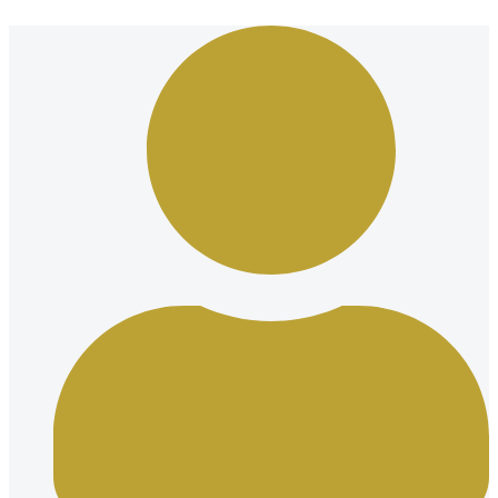
Ir
al
contenido