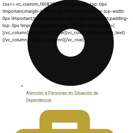
css=».vc_custom_1608224757319{margin-top: 0px
!important;margin-bottom: 0px !important;border-top-width:
0px !important;border-bottom-width: 0px !important;padding-
top: 0px !important;padding-bottom: 0px !important;}»]
[/vc_column][/vc_row][vc_row][vc_column][vc_column_text]
[/vc_column_text][/vc_column][/vc_row]
Atención a Personas en Situación de
Dependencia