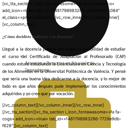
[vc_tta_section i_icon_fontawesome=»fa fa-comment-o»
add_icon=»true» tab_id=»1481798983285-2e7b9160-c084″
el_class=»pruebaseccion»][vc_row_inner][vc_column_inner]
[vc_column_text]
¿Cómo decidiste dedicarte a la docencia?
Llegué a la docencia porque me surgió la posibilidad de estudiar
el curso del Certificado de Adaptación al Profesorado (CAP)
Atención a Personas en Situación de
cuando estuve estudiando la Licenciatura en Ciencia y Tecnología
Dependencia
de los Alimentos en la Universitat Politècnica de València. Y pensé
que sería una buena idea dedicarme a la docencia, y lo mejor de
todo es que años después pude implementar los conocimientos
adquiridos y yo creo que por vocación.
[/vc_column_text][/vc_column_inner][/vc_row_inner]
[/vc_tta_section][vc_tta_section i_icon_fontawesome=»fa fa-
cogs» add_icon=»true» tab_id=»1481798983286-7729e9db-
f628″][vc_column_text]