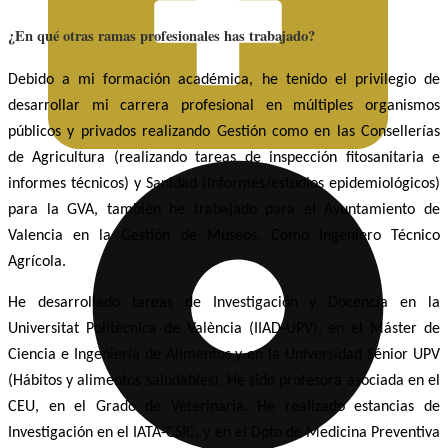
¿En qué otras ramas profesionales has trabajado?
Debido a mi formación académica, he tenido el privilegio de
desarrollar mi carrera profesional en múltiples organismos
públicos y privados realizando Gestión como en las Consellerías
de Agricultura (realizando tareas de inspección fitosanitaria e
informes técnicos) y Sanidad (Informes/estudios epidemiológicos)
para la GVA, también he trabajado para el Ayuntamiento de
Valencia en la Gestión de Museos, Como Ingeniero Técnico
Agrícola.
He desarrollado tareas de Investigación y Docencia en la
Universitat Politècnica de València (IIAD-UPV), en el Máster de
Ciencia e Ingeniería de Alimentos y en la Universidad Sénior UPV
(Hábitos y alimentos saludables). He sido profesora asociada en el
CEU, en el Grado de Veterinaria. He realizado estancias de
Investigación en el IATA-CSIC, y en el Dpto de Medicina Preventiva