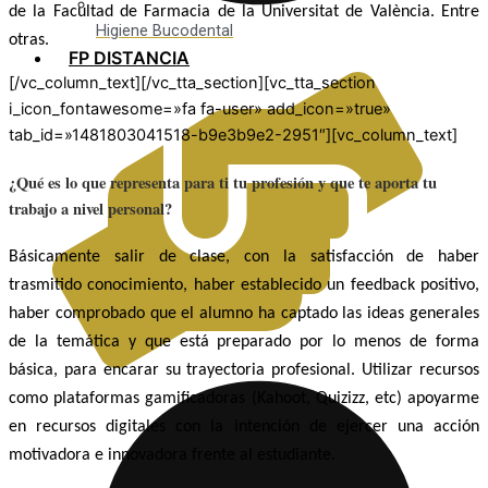
de la Facultad de Farmacia de la Universitat de València. Entre
Higiene Bucodental
otras.
FP DISTANCIA
[/vc_column_text][/vc_tta_section][vc_tta_section
i_icon_fontawesome=»fa fa-user» add_icon=»true»
tab_id=»1481803041518-b9e3b9e2-2951″][vc_column_text]
¿Qué es lo que representa para ti tu profesión y que te aporta tu
trabajo a nivel personal?
Básicamente salir de clase, con la satisfacción de haber
trasmitido conocimiento, haber establecido un feedback positivo,
haber comprobado que el alumno ha captado las ideas generales
de la temática y que está preparado por lo menos de forma
básica, para encarar su trayectoria profesional. Utilizar recursos
como plataformas gamificadoras (Kahoot, Quizizz, etc) apoyarme
en recursos digitales con la intención de ejercer una acción
motivadora e innovadora frente al estudiante.