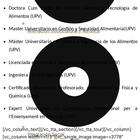
Doctora Cum Laude en Ciencia, Gestión y Tecnología de
Alimentos (UPV)
Master Universitario en Gestión y Seguridad Alimentaria(UPV)
Animación Sociocultural y Turística
Máster Universitario en Ciencia e Ingeniería de los Alimentos
(UPV)
Licenciada en Ciencia y Tecnología de Alimentos (UPV)
Ingeniera Técnica Agrícola (UPV)
Certificado Adaptación Profesorado, especialidad en Física y
Química (UPV)
Expert Universitari en Competència Professional per a
l’Ensenyament en Valencià (UPV)
[/vc_column_text][/vc_tta_section][/vc_tta_tour][/vc_column]
Integración Social
[vc_column width=»1/3″][vc_single_image image=»3778″