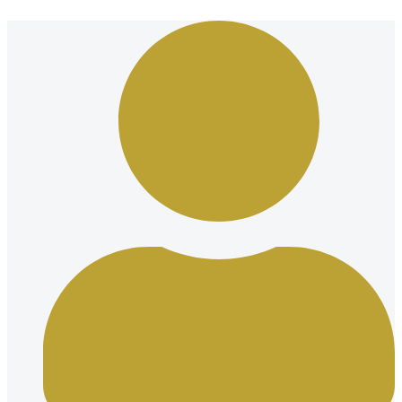
Ir
al
contenido