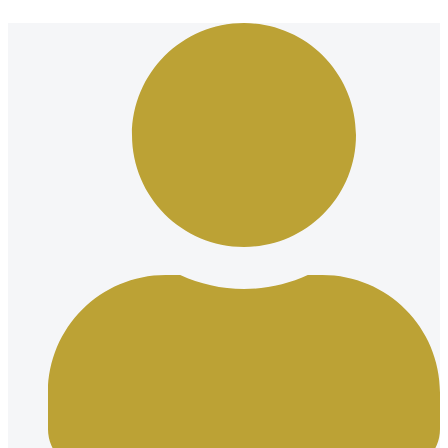
Ir
al
contenido