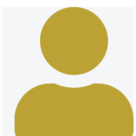
Ir
al
contenido