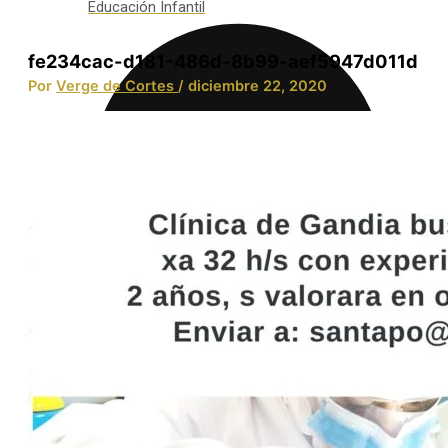
Educación Infantil
fe234cac-d181-486d-8b99-aef5947d011d
Por
Verge de Cortes
/
diciembre 22, 2020
Integración Social