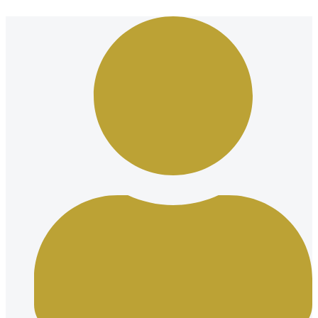
Ir
al
contenido