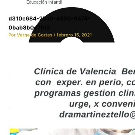
Educación Infantil
d310e684-25a0-4300-9474-
0bab8b0e7f02
Por
Verge de Cortes
/
febrero 15, 2021
Integración Social