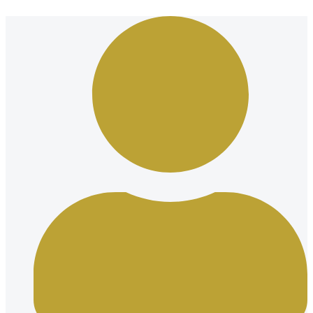
Ir
al
contenido