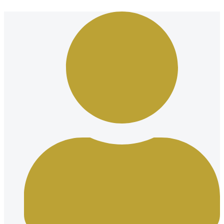
Ir
al
contenido