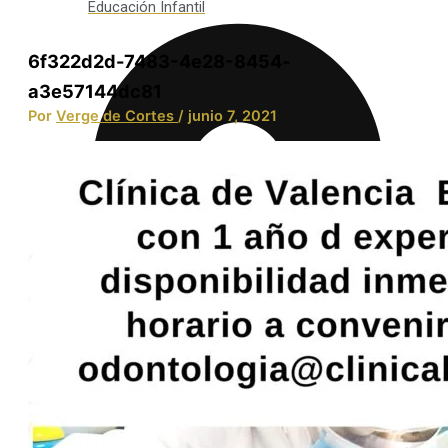
Educación Infantil
6f322d2d-7483-4e28-8454-
a3e57144dc81
Por
Verge de Cortes
/
junio 7, 2021
Integración Social