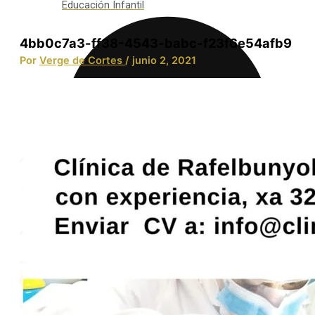
Educación Infantil
4bb0c7a3-ff38-4543-babc-f23f6e54afb9
Por
Verge de Cortes
/
junio 2, 2021
Integración Social