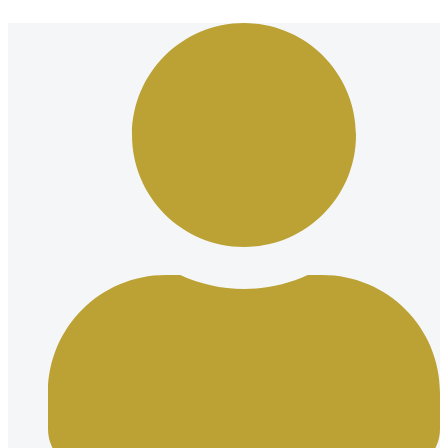
Ir
al
contenido