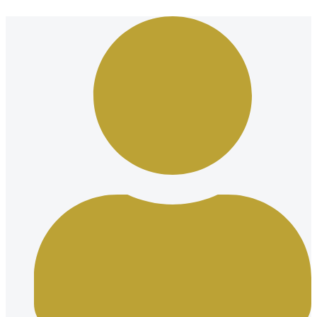
Ir
al
contenido