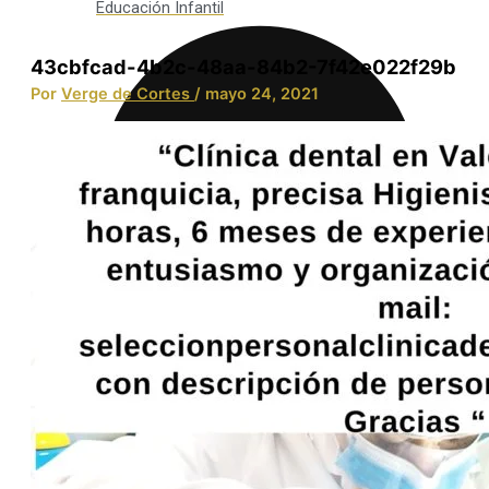
Educación Infantil
43cbfcad-4b2c-48aa-84b2-7f42e022f29b
Por
Verge de Cortes
/
mayo 24, 2021
Integración Social