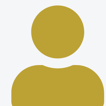
Ir
al
contenido