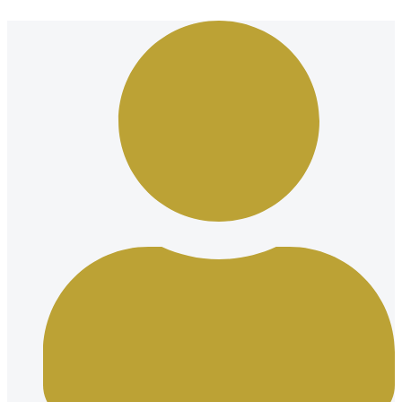
Ir
al
contenido