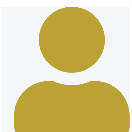
Ir
al
contenido