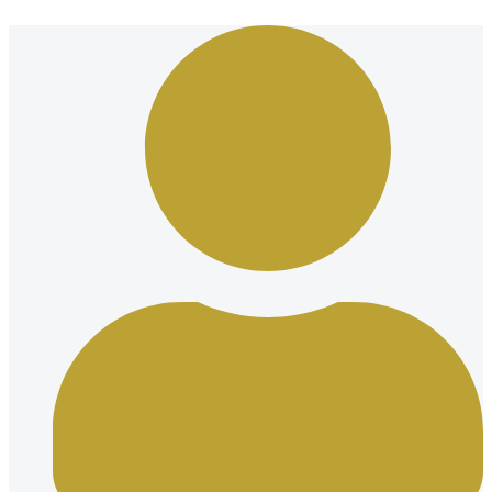
Ir
al
contenido