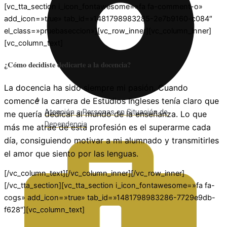
[vc_tta_section i_icon_fontawesome=»fa fa-comment-o»
add_icon=»true» tab_id=»1481798983285-2e7b9160-c084″
el_class=»pruebaseccion»][vc_row_inner][vc_column_inner]
[vc_column_text]
¿Cómo decidiste dedicarte a la docencia?
La docencia ha sido siempre mi pasión. Cuando
comencé la carrera de Estudios Ingleses tenía claro que
Atención a Personas en Situación de
me quería dedicar al mundo de la enseñanza. Lo que
Dependencia
más me atrae de esta profesión es el superarme cada
día, consiguiendo motivar a mi alumnado y transmitirles
el amor que siento por las lenguas.
[/vc_column_text][/vc_column_inner][/vc_row_inner]
[/vc_tta_section][vc_tta_section i_icon_fontawesome=»fa fa-
cogs» add_icon=»true» tab_id=»1481798983286-7729e9db-
f628″][vc_column_text]