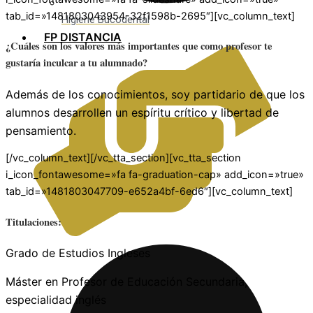
tab_id=»1481803043954-32f1598b-2695″][vc_column_text]
Higiene Bucodental
FP DISTANCIA
¿Cuáles son los valores más importantes que como profesor te
gustaría inculcar a tu alumnado?
Además de los conocimientos, soy partidario de que los
alumnos desarrollen un espíritu crítico y libertad de
pensamiento.
[/vc_column_text][/vc_tta_section][vc_tta_section
i_icon_fontawesome=»fa fa-graduation-cap» add_icon=»true»
tab_id=»1481803047709-e652a4bf-6ed6″][vc_column_text]
Titulaciones:
Grado de Estudios Ingleses
Máster en Profesor de Educación Secundaria,
especialidad inglés