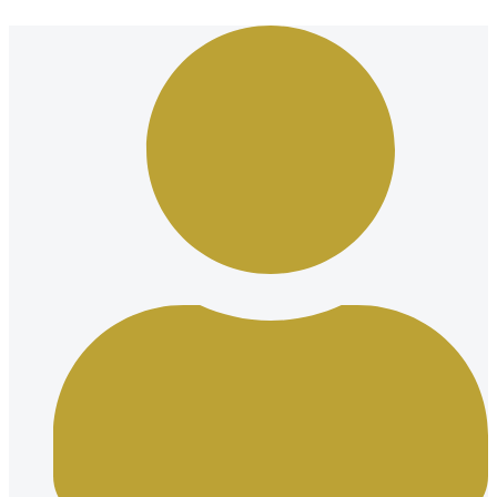
Ir
al
contenido