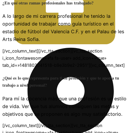
¿En qué otras ramas profesionales has trabajado?
A lo largo de mi carrera profesional he tenido la
oportunidad de trabajar como guía turístico en el
estadio de fútbol del Valencia C.F. y en el Palau de les
Arts Reina Sofia.
[/vc_column_text][/vc_tta_section][vc_tta_section
i_icon_fontawesome=»fa fa-user» add_icon=»true»
tab_id=»1481803041518-b9e3b9e2-2951″][vc_column_text]
¿Qué es lo que representa para ti tu profesión y que te aporta tu
trabajo a nivel personal?
Para mí la docencia más que una profesión es un estilo
de vida. Ver que tus alumnos consiguen las metas y
objetivos que se proponen es algo muy satisfactorio.
[/vc_column_text][/vc_tta_section][vc_tta_section
i_icon_fontawesome=»fa fa-slideshare» add_icon=»true»