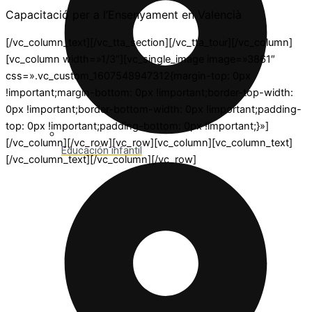
Capacitació per a l’Ensenyament en Valencià
[/vc_column_text][/vc_tta_section][/vc_tta_tour][/vc_column]
[vc_column width=»1/3″][vc_single_image image=»3861″
css=».vc_custom_1607548947312{margin-top: 0px
!important;margin-bottom: 0px !important;border-top-width:
0px !important;border-bottom-width: 0px !important;padding-
top: 0px !important;padding-bottom: 0px !important;}»]
[/vc_column][/vc_row][vc_row][vc_column][vc_column_text]
Educación infantil
[/vc_column_text][/vc_column][/vc_row]