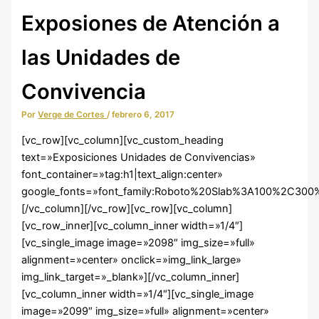
Educación Infantil
Exposiones de Atención a
las Unidades de
Convivencia
Por
Verge de Cortes
/
febrero 6, 2017
[vc_row][vc_column][vc_custom_heading
text=»Exposiciones Unidades de Convivencias»
font_container=»tag:h1|text_align:center»
google_fonts=»font_family:Roboto%20Slab%3A100%2C300
[/vc_column][/vc_row][vc_row][vc_column]
[vc_row_inner][vc_column_inner width=»1/4″]
Integración Social
[vc_single_image image=»2098″ img_size=»full»
alignment=»center» onclick=»img_link_large»
img_link_target=»_blank»][/vc_column_inner]
[vc_column_inner width=»1/4″][vc_single_image
image=»2099″ img_size=»full» alignment=»center»