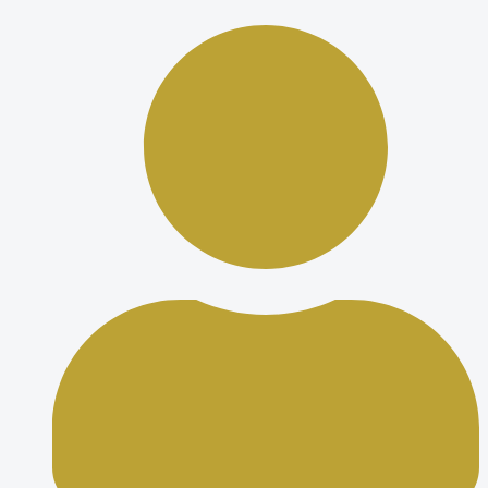
Ir
al
contenido