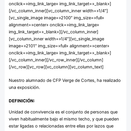
onclick=»img_link_large» img_link_target=»_blank»]
[/vc_column_inner][vc_column_inner width=»1/4″]
[vc_single_image image=»2100″ img_size=»full»
alignment=»center» onclick=»img_link_large»
img_link_target=»_blank»][/vc_column_inner]
[vc_column_inner width=»1/4″][vc_single_image
image=»2101″ img_size=»full» alignment=»center»
onclick=»img_link_large» img_link_target=»_blank»]
[/vc_column_inner][/vc_row_inner][/vc_column]
Atención a Personas en Situación de
[/vc_row][vc_row][vc_column][vc_column_text]
Dependencia
Nuestro alumnado de CFP Verge de Cortes, ha realizado
una exposición.
DEFINICIÓN:
Unidad de convivencia es el conjunto de personas que
viven habitualmente bajo el mismo techo, y que pueden
estar ligadas o relacionadas entre ellas por lazos que