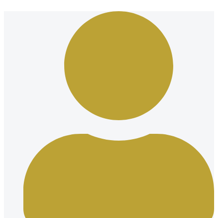
Ir
al
contenido