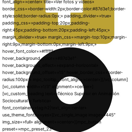
font_align=»center» title=»Ver fotos y videos»
border_css=»border-width:2px;border-color:#87d3e1;border-
style:solid;border-radius:0px;» padding_divider=»true»
padding_css=»padding-top:20px;padding-
right:45px;padding-bottom:20px;padding-left:45px;»
margin_divider=»true» margin_css=»margin-top:10px;margin-
right:9px;margin-bottom:0px;margin-left:9px;»
hover_font_color=»#ffffff»
hover_background_color=»#87d3e1″
hover_background_effect=»expand-horizontal»
hover_background_offset=»15″ hover_border_css=»border-
radius:100px;» mpc_tooltip__font_align=»center»][/vc_column]
[vc_column width=»1/3″ alignment=»center»]
[vc_custom_heading text=»Técnico Superior en Animación
Sociocultural y Turística»
font_container=»tag:h2|text_align:center»
use_theme_fonts=»yes»][vc_single_image image=»445″
img_size=»full» alignment=»center»][mpc_button
preset=»mpc_preset_23″