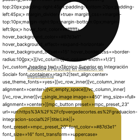
top:20px;padding-right:45px;padding-bottom:20px;padding-
left:45px;» margin_divider=»true» margin_css=»margin-
top:10px;margin-right:9px;margin-bottom:0px;margin-
left:9px;» hover_font_color=»#ffffff»
hover_background_color=»#87d3e1″
hover_background_effect=»expand-horizontal»
hover_background_offset=»15″ hover_border_css=»border-
radius:100px;»][/vc_column][vc_column width=»1/3″]
[vc_custom_heading text=»Técnico Superior en Integración
Atención a Personas en Situación de
Social» font_container=»tag:h2|text_align:center»
Dependencia
use_theme_fonts=»yes»][vc_row_inner][vc_column_inner
alignment=»center»][vc_empty_space][/vc_column_inner]
[/vc_row_inner][vc_single_image image=»450″ img_size=»full»
alignment=»center»][mpc_button preset=»mpc_preset_23″
url=»url:https%3A%2F%2Fcfpvergedecortes.es%2Fgraduacion-
integracion-social%2F|title:Link||»
font_preset=»mpc_preset_20″ font_color=»#87d3e1″
font_size=»16″ font_transform=»uppercase»