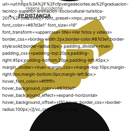
url=»url:https%3A%2F%2Fcfpvergedecortes.es%2Fgraduacion-
Higiene Bucodental
tecnico-superior-animacion-sociocultural-turistica-
FP DISTANCIA
2017%2F|title:Link||» font_preset=»mpc_preset_20″
font_color=»#87d3e1″ font_size=»16″
font_transform=»uppercase» title=»Ver fotos y videos»
border_css=»border-width:2px;border-color:#87d3e1;border-
style:solid;border-radius:0px;» padding_divider=»true»
padding_css=»padding-top:20px;padding-
right:45px;padding-bottom:20px;padding-left:45px;»
margin_divider=»true» margin_css=»margin-top:10px;margin-
right:9px;margin-bottom:0px;margin-left:9px;»
hover_font_color=»#ffffff»
hover_background_color=»#87d3e1″
hover_background_effect=»expand-horizontal»
hover_background_offset=»15″ hover_border_css=»border-
radius:100px;»][/vc_column][/vc_row]