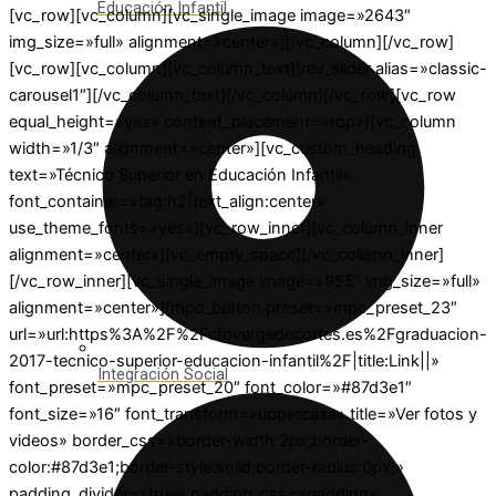
Educación Infantil
[vc_row][vc_column][vc_single_image image=»2643″
img_size=»full» alignment=»center»][/vc_column][/vc_row]
[vc_row][vc_column][vc_column_text][rev_slider alias=»classic-
carousel1″][/vc_column_text][/vc_column][/vc_row][vc_row
equal_height=»yes» content_placement=»top»][vc_column
width=»1/3″ alignment=»center»][vc_custom_heading
text=»Técnico Superior en Educación Infantil»
font_container=»tag:h2|text_align:center»
use_theme_fonts=»yes»][vc_row_inner][vc_column_inner
alignment=»center»][vc_empty_space][/vc_column_inner]
[/vc_row_inner][vc_single_image image=»955″ img_size=»full»
alignment=»center»][mpc_button preset=»mpc_preset_23″
url=»url:https%3A%2F%2Fcfpvergedecortes.es%2Fgraduacion-
2017-tecnico-superior-educacion-infantil%2F|title:Link||»
Integración Social
font_preset=»mpc_preset_20″ font_color=»#87d3e1″
font_size=»16″ font_transform=»uppercase» title=»Ver fotos y
videos» border_css=»border-width:2px;border-
color:#87d3e1;border-style:solid;border-radius:0px;»
padding_divider=»true» padding_css=»padding-