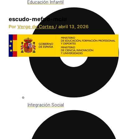
Educación Infantil
escudo-mefpd-mciu
Por
Verge de Cortes
/
abril 13, 2026
Integración Social