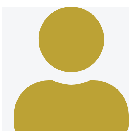
Ir
al
contenido