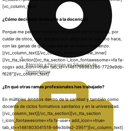
[vc_column_text]
¿Cómo decidiste dedicarte a la docencia?
Porque me permite transmitir mi pasión por la sanidad, por
cuidar de otros, con respeto, con amor por lo que uno hace,
con las ganas de que cada día es un nuevo comienzo.
[/vc_column_text][/vc_column_inner][/vc_row_inner]
[/vc_tta_section][vc_tta_section i_icon_fontawesome=»fa fa-
Atención a Personas en Situación de
cogs» add_icon=»true» tab_id=»1481798983286-7729e9db-
Dependencia
f628″][vc_column_text]
¿En qué otras ramas profesionales has trabajado?
En múltiples ámbitos dentro de la sanidad y también como
docente de ciclos formativos sanitarios y en la universidad.
[/vc_column_text][/vc_tta_section][vc_tta_section
i_icon_fontawesome=»fa fa-user» add_icon=»true»
tab_id=»1481803041518-b9e3b9e2-2951″][vc_column_text]