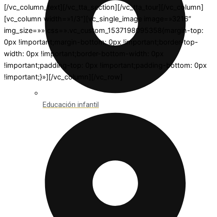
[/vc_column_text][/vc_tta_section][/vc_tta_tour][/vc_column]
[vc_column width=»1/3″][vc_single_image image=»3216″
img_size=»» css=».vc_custom_1537198095358{margin-top:
0px !important;margin-bottom: 0px !important;border-top-
width: 0px !important;border-bottom-width: 0px
!important;padding-top: 0px !important;padding-bottom: 0px
!important;}»][/vc_column][/vc_row]
Educación infantil