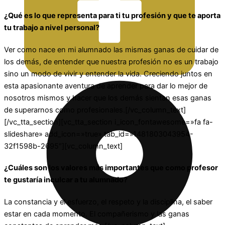
¿Qué es lo que representa para ti tu profesión y que te aporta
tu trabajo a nivel personal?
Ver como nace en mi alumnado las mismas ganas de cuidar de
los demás, de entender que nuestra profesión no es un trabajo
sino un modo de vivir y entender la vida. Creciendo juntos en
esta apasionante aventura de aprender para dar lo mejor de
nosotros mismos y hacer que los demás sientan esas ganas
de superarnos como profesionales.[/vc_column_text]
[/vc_tta_section][vc_tta_section i_icon_fontawesome=»fa fa-
slideshare» add_icon=»true» tab_id=»1481803043954-
32f1598b-2695″][vc_column_text]
¿Cuáles son los valores más importantes que como profesor
te gustaría inculcar a tu alumnado?
La constancia y el esfuerzo, el respeto y la disciplina, el saber
estar en cada momento. El compañerismo y las ganas