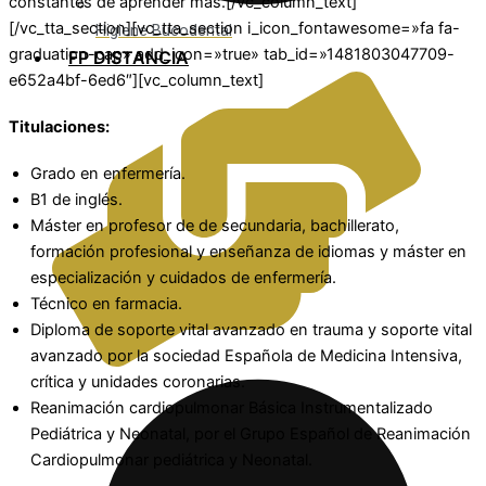
constantes de aprender más.[/vc_column_text]
[/vc_tta_section][vc_tta_section i_icon_fontawesome=»fa fa-
Higiene Bucodental
graduation-cap» add_icon=»true» tab_id=»1481803047709-
FP DISTANCIA
e652a4bf-6ed6″][vc_column_text]
Titulaciones:
Grado en enfermería.
B1 de inglés.
Máster en profesor de de secundaria, bachillerato,
formación profesional y enseñanza de idiomas y máster en
especialización y cuidados de enfermería.
Técnico en farmacia.
Diploma de soporte vital avanzado en trauma y soporte vital
avanzado por la sociedad Española de Medicina Intensiva,
crítica y unidades coronarias.
Reanimación cardiopulmonar Básica Instrumentalizado
Pediátrica y Neonatal, por el Grupo Español de Reanimación
Cardiopulmonar pediátrica y Neonatal.