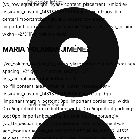
Educación Infantil
[vc_row equal_height=»yes» content_placement=»middle»
css=».vc_custom_1481881833816{background-position:
center !important;background-repeat: no-repeat
!important;background-size: contain !important;}»][vc_column
width=»2/3″][vc_column_text]
MARIA YOLANDA JIMÉNEZ
[/vc_column_text][vc_tta_tour style=»modern» shape=»round»
spacing=»2″ gap=»1″ active_section=»1″
css_animation=»rotateInDownLeft»
no_fill_content_area=»true» el_class=»toursection»
css=».vc_custom_1481873590666{margin-top: 0px
!important;margin-bottom: 0px !important;border-top-width:
Integración Social
0px !important;border-bottom-width: 0px !important;padding-
top: 0px !important;padding-bottom: 0px !important;}»]
[vc_tta_section i_icon_fontawesome=»fa fa-comment-o»
add_icon=»true» tab_id=»1537197165996-6ec4b682-4f62″
el_class=»pruebaseccion»][vc_row_inner][vc_column_inner]