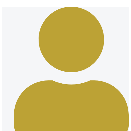
Ir
al
contenido